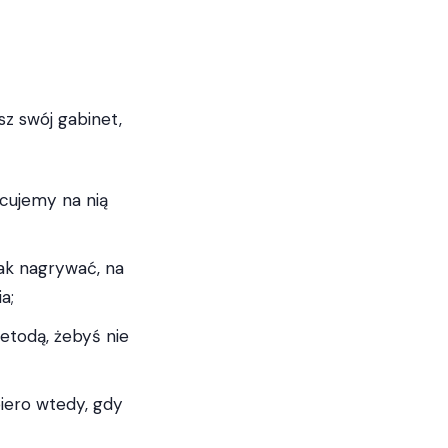
z swój gabinet,
cujemy na nią
jak nagrywać, na
a;
etodą, żebyś nie
piero wtedy, gdy