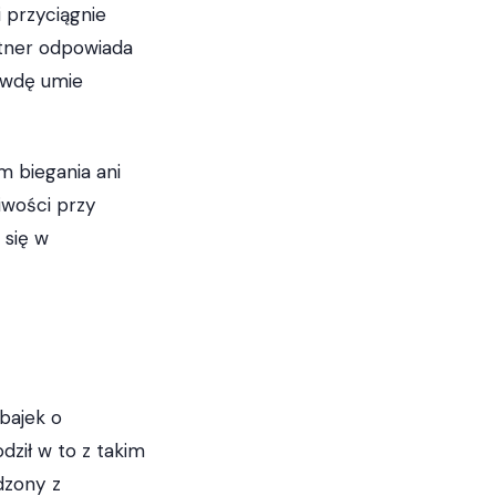
i przyciągnie
rtner odpowiada
rawdę umie
m biegania ani
liwości przy
 się w
bajek o
odził w to z takim
dzony z