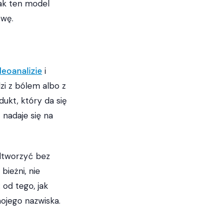
ak ten model
owę.
deoanalizie
i
zi z bólem albo z
ukt, który da się
 nadaje się na
dtworzyć bez
bieżni, nie
od tego, jak
ojego nazwiska.