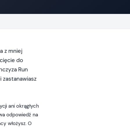
a z mniej
cięcie do
anczyza Run
 i zastanawiasz
cji ani okrągłych
ciwa odpowiedź na
racy włożysz. O