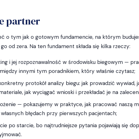
e partner
eć o tym jak o gotowym fundamencie, na którym budujes
go od zera. Na ten fundament składa się kilka rzeczy:
ting i jej rozpoznawalność w środowisku biegowym — pra
 między innymi tym poradnikiem, który właśnie czytasz;
konkretny protokół analizy biegu: jak prowadzić wywiad, 
ateriale, jak wyciągać wnioski i przekładać je na zaleceni
drożenie — pokazujemy w praktyce, jak pracować naszą m
na własnych błędach przy pierwszych pacjentach;
ie po starcie, bo najtrudniejsze pytania pojawiają się do
zyjmować.