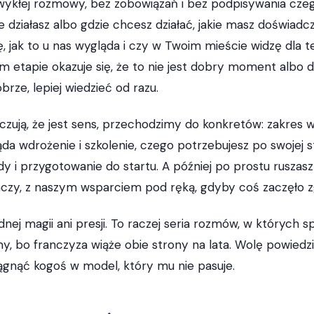
ykłej rozmowy, bez zobowiązań i bez podpisywania czeg
 działasz albo gdzie chcesz działać, jakie masz doświadc
, jak to u nas wygląda i czy w Twoim mieście widzę dla t
m etapie okazuje się, że to nie jest dobry moment albo 
brze, lepiej wiedzieć od razu.
 czują, że jest sens, przechodzimy do konkretów: zakres 
ąda wdrożenie i szkolenie, czego potrzebujesz po swojej 
y i przygotowanie do startu. A później po prostu ruszasz
czy, z naszym wsparciem pod ręką, gdyby coś zaczęło z
nej magii ani presji. To raczej seria rozmów, w których 
y, bo franczyza wiąże obie strony na lata. Wolę powiedzi
gnąć kogoś w model, który mu nie pasuje.