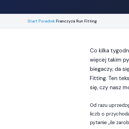
Start
›
Poradnik
›
Franczyza Run Fitting
Co kilka tygodn
więcej takim p
biegaczy, da si
Fitting. Ten tek
się, czy nasz 
Od razu uprzedzę:
liczb o przychod
pytanie „ile zaro