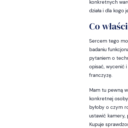
konkretnych waru
działa i dla kog
Co właści
Sercem tego mod
badaniu funkcjona
pytaniem o techn
opisać, wycenić 
franczyzę.
Mam tu pewną wa
konkretnej osoby.
byłoby o czym ro
ustawić kamery, 
Kupuje sprawdzo