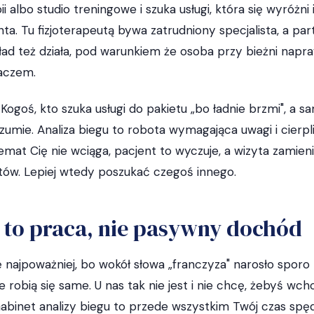
ii albo studio treningowe i szuka usługi, która się wyróżni 
ta. Tu fizjoterapeutą bywa zatrudniony specjalista, a pa
układ też działa, pod warunkiem że osoba przy bieżni nap
aczem.
goś, kto szuka usługi do pakietu „bo ładnie brzmi", a sa
 rozumie. Analiza biegu to robota wymagająca uwagi i cierp
temat Cię nie wciąga, pacjent to wyczuje, a wizyta zamieni
ów. Lepiej wtedy poszukać czegoś innego.
 to praca, nie pasywny dochód
 najpoważniej, bo wokół słowa „franczyza" narosło sporo 
e robią się same. U nas tak nie jest i nie chcę, żebyś wch
binet analizy biegu to przede wszystkim Twój czas spę