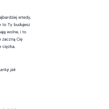
jbardziej wtedy,
e to Ty budujesz
ją wolne, i to
e zaczną Cię
 ciężka,
arkę jak