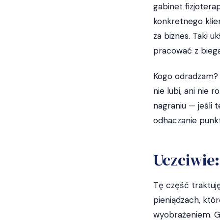
gabinet fizjoterap
konkretnego klien
za biznes. Taki 
pracować z bieg
Kogo odradzam? Ko
nie lubi, ani nie
nagraniu — jeśli 
odhaczanie punkt
Uczciwie:
Tę część traktuję
pieniądzach, któr
wyobrażeniem. Ga