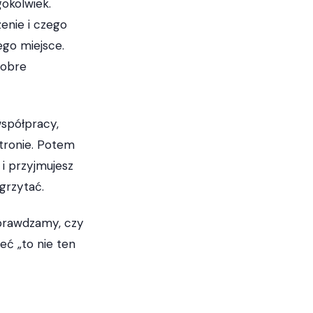
okolwiek.
zenie i czego
ego miejsce.
dobre
współpracy,
stronie. Potem
 i przyjmujesz
grzytać.
sprawdzamy, czy
eć „to nie ten