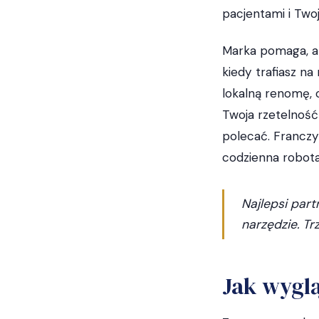
pacjentami i Two
Marka pomaga, a 
kiedy trafiasz na
lokalną renomę, o
Twoja rzetelność
polecać. Franczy
codzienna robota 
Najlepsi part
narzędzie. Tr
Jak wyglą