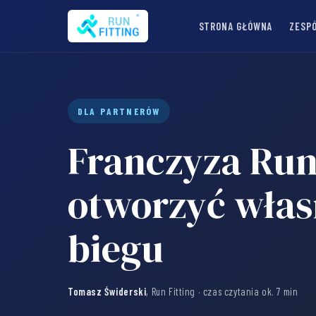
STRONA GŁÓWNA
ZESP
DLA PARTNERÓW
Franczyza Run 
otworzyć włas
biegu
Tomasz Świderski
, Run Fitting · czas czytania ok. 7 min