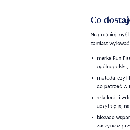
Co dostaj
Najprościej myśl
zamiast wylewać 
marka Run Fit
ogólnopolsko,
metoda, czyli 
co patrzeć w m
szkolenie i w
uczył się jej 
bieżące wsparc
zaczynasz pr