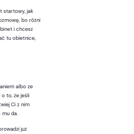
 startowy, jak
 rozmowę, bo różni
abinet i chcesz
ać tu obietnice,
ganiem albo ze
to, że jeśli
wiej Ci z nim
ś mu da.
rowadzi już