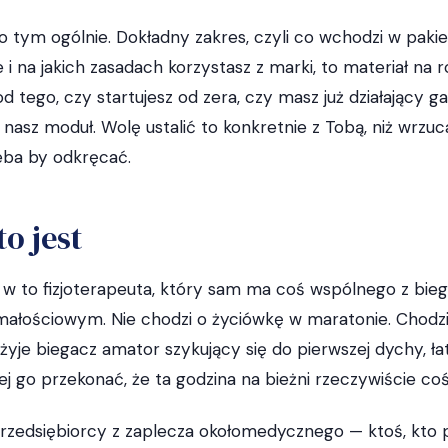
 tym ogólnie. Dokładny zakres, czyli co wchodzi w pakiet
 i na jakich zasadach korzystasz z marki, to materiał na
od tego, czy startujesz od zera, czy masz już działający g
nasz moduł. Wolę ustalić to konkretnie z Tobą, niż wrzuc
eba by odkręcać.
to jest
i w to fizjoterapeuta, który sam ma coś wspólnego z bie
łościowym. Nie chodzi o życiówkę w maratonie. Chodzi o 
yje biegacz amator szykujący się do pierwszej dychy, łat
ej go przekonać, że ta godzina na bieżni rzeczywiście co
rzedsiębiorcy z zaplecza okołomedycznego — ktoś, kto p