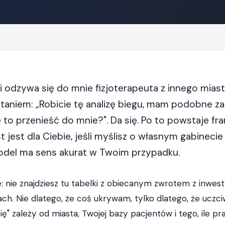
i odzywa się do mnie fizjoterapeuta z innego miast
ytaniem: „Robicie tę analizę biegu, mam podobne za
ę to przenieść do mnie?". Da się. Po to powstaje fr
st jest dla Ciebie, jeśli myślisz o własnym gabinecie
model ma sens akurat w Twoim przypadku.
 nie znajdziesz tu tabelki z obiecanym zwrotem z inwesty
ach. Nie dlatego, że coś ukrywam, tylko dlatego, że ucz
bię" zależy od miasta, Twojej bazy pacjentów i tego, ile p