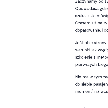
Zaczynamy od zw
Opowiadasz, gdzie
szukasz. Ja mówię
Czasem już na ty
dopasowanie, i do
Jeśli obie strony
warunki, jak wygl
szkolenie z metod
pierwszych biega
Nie ma w tym żad
do siebie pasujem
moment" niż wcią