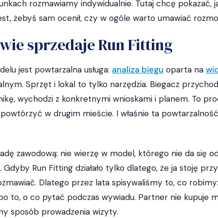
nkach rozmawiamy indywidualnie. Tutaj chcę pokazać, j
o jest, żebyś sam ocenił, czy w ogóle warto umawiać rozm
wie sprzedaje Run Fitting
elu jest powtarzalna usługa:
analiza biegu
oparta na
wi
lnym. Sprzęt i lokal to tylko narzędzia. Biegacz przychod
ikę, wychodzi z konkretnymi wnioskami i planem. To prod
i powtórzyć w drugim mieście. I właśnie ta powtarzalność
dę zawodową: nie wierzę w model, którego nie da się o
 Gdyby Run Fitting działało tylko dlatego, że ja stoję przy 
zmawiać. Dlatego przez lata spisywaliśmy to, co robimy: 
po to, o co pytać podczas wywiadu. Partner nie kupuje m
ny sposób prowadzenia wizyty.