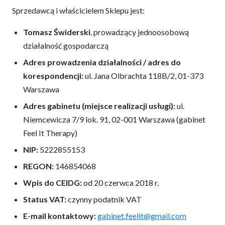
Sprzedawcą i właścicielem Sklepu jest:
Tomasz Świderski
, prowadzący jednoosobową
działalność gospodarczą
Adres prowadzenia działalności / adres do
korespondencji:
ul. Jana Olbrachta 118B/2, 01-373
Warszawa
Adres gabinetu (miejsce realizacji usługi):
ul.
Niemcewicza 7/9 lok. 91, 02-001 Warszawa (gabinet
Feel It Therapy)
NIP:
5222855153
REGON:
146854068
Wpis do CEIDG:
od 20 czerwca 2018 r.
Status VAT:
czynny podatnik VAT
E-mail kontaktowy:
gabinet.feelit@gmail.com