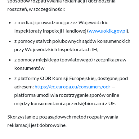
sposobów rozpatrywania reklamacji i dochodzenia
roszczeń, w szczególności:
z mediacji prowadzonej przez Wojewódzkie
Inspektoraty Inspekcji Handlowej (
www.uokik.gov.pl
),
z pomocy stałych polubownych sądów konsumenckich
przy Wojewódzkich Inspektoratach IH,
z pomocy miejskiego (powiatowego) rzecznika praw
konsumentów,
z platformy
ODR
Komisji Europejskiej, dostępnej pod
adresem:
https://ec.europa.eu/consumers/odr
—
platforma umożliwia rozstrzyganie sporów online
między konsumentami a przedsiębiorcami z UE.
Skorzystanie z pozasądowych metod rozpatrywania
reklamacji jest dobrowolne.