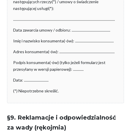
następujących rzeczy(*) / umowy o świadczenie
następującej usługi(*):
....................................................................................................................
Data zawarcia umowy / odbioru: ............................................
Imię i nazwisko konsumenta(-ów): ............................................
Adres konsumenta(-ów): ...............................................................
Podpis konsumenta(-ów) (tylko jeżeli formularz jest
przesyłany w wersji papierowej): ............
Data: ............................
(*) Niepotrzebne skreślić.
§9. Reklamacje i odpowiedzialność
za wady (rękojmia)